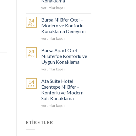
Konaklama
Ekonomik
Bursa
ve
yorumlar kapalı
Günlük
Konforlu
Apart
Konaklama
Bursa Nilüfer Otel –
24
–
Seçenekleri
Ağu
Modern ve Konforlu
Konforlu
için
Konaklama Deneyimi
ve
Bursa
Ekonomik
yorumlar kapalı
Nilüfer
Konaklama
Otel
için
Bursa Apart Otel –
24
–
Ağu
Nilüfer’de Konforlu ve
Modern
Uygun Konaklama
ve
Bursa
Konforlu
yorumlar kapalı
Apart
Konaklama
Otel
Deneyimi
Ata Suite Hotel
14
–
için
Haz
Esentepe Nilüfer –
Nilüfer’de
Konforlu ve Modern
Konforlu
Suit Konaklama
ve
Uygun
Ata
yorumlar kapalı
Konaklama
Suite
için
Hotel
Esentepe
ETİKETLER
Nilüfer
–