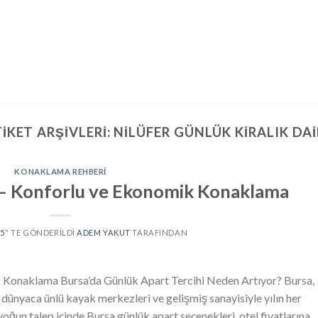
TIKET ARŞIVLERI:
NILÜFER GÜNLÜK KIRALIK DAI
KONAKLAMA REHBERI
 – Konforlu ve Ekonomik Konaklama
25
’' TE GÖNDERILDI
ADEM YAKUT
TARAFINDAN
 Konaklama Bursa’da Günlük Apart Tercihi Neden Artıyor? Bursa,
bi dünyaca ünlü kayak merkezleri ve gelişmiş sanayisiyle yılın her
yoğun talep içinde Bursa günlük apart seçenekleri, otel fiyatlarına