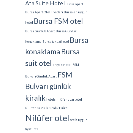
Konforlu
Ata Suite Hotel
Bursa apart
ve
Modern
Bursa Apart Otel Fiyatları
Bursa en uygun
Suit
Bursa FSM otel
Konaklama
hotel
için
Bursa Günlük Apart
Bursa Günlük
Bursa
Konaklama
Bursa jakuzili otel
konaklama
Bursa
suit otel
en yakın otel
FSM
FSM
Bulvarı Günlük Apart
Bulvarı günlük
kiralık
hotels
nilüfer apart otel
Nilüfer Günlük Kiralık Daire
Nilüfer otel
otels
uygun
fiyatlı otel