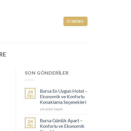
MENU
RE
SON GÖNDERİLER
Bursa En Uygun Hotel –
24
Ağu
Ekonomik ve Konforlu
Konaklama Seçenekleri
Bursa
yorumlar kapalı
En
Uygun
Bursa Günlük Apart –
24
Hotel
Ağu
Konforlu ve Ekonomik
–