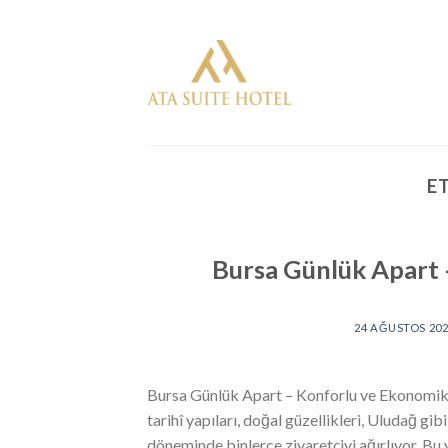
Skip
to
content
E
Bursa Günlük Apart
24 AĞUSTOS 20
Bursa Günlük Apart – Konforlu ve Ekonomik
tarihî yapıları, doğal güzellikleri, Uludağ gi
döneminde binlerce ziyaretçiyi ağırlıyor. Bu 