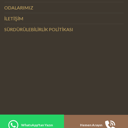
ODALARIMIZ
İLETİŞİM
SÜRDÜRÜLEBİLİRLİK POLİTİKASI
WhatsApp'tan Yazın
Hemen Arayın
Copyright 2026 ©
KÖKKUŞ TEKNOLOJİ