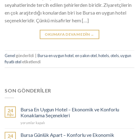
seyahatlerinde tercih edilen şehirlerden biridir. Ziyaretçilerin
en çok araştırdığı konulardan biri ise Bursa en uygun hotel
seçenekleridir. Çünkü misafirler hem […]
OKUMAYA DEVAM EDIN
→
Genel
gönderildi
|
Bursa en uygun hotel
,
en yakın otel
,
hotels
,
otels
,
uygun
fiyatlı otel
etiketlendi
SON GÖNDERİLER
Bursa En Uygun Hotel – Ekonomik ve Konforlu
24
Ağu
Konaklama Seçenekleri
Bursa
yorumlar kapalı
En
Uygun
Bursa Günlük Apart – Konforlu ve Ekonomik
24
Hotel