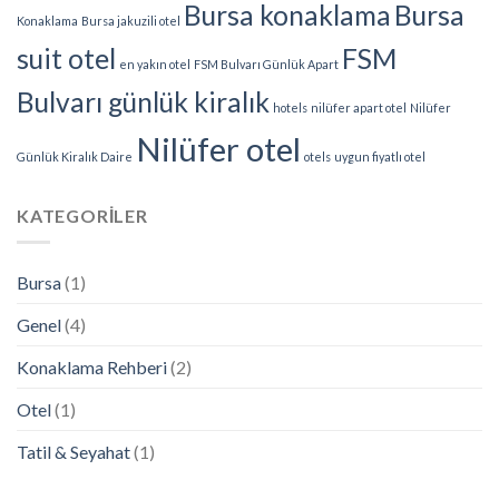
Bursa konaklama
Bursa
için
Konaklama
Bursa jakuzili otel
suit otel
FSM
en yakın otel
FSM Bulvarı Günlük Apart
Bulvarı günlük kiralık
hotels
nilüfer apart otel
Nilüfer
Nilüfer otel
Günlük Kiralık Daire
otels
uygun fiyatlı otel
KATEGORİLER
Bursa
(1)
Genel
(4)
Konaklama Rehberi
(2)
Otel
(1)
Tatil & Seyahat
(1)