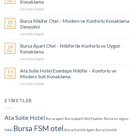
Ağu
Konaklama
–
Bursa
yorumlar kapalı
Ekonomik
Günlük
ve
Apart
Konforlu
Bursa Nilüfer Otel – Modern ve Konforlu Konaklama
24
–
Konaklama
Ağu
Deneyimi
Konforlu
Seçenekleri
Bursa
yorumlar kapalı
ve
için
Nilüfer
Ekonomik
Otel
Konaklama
Bursa Apart Otel – Nilüfer’de Konforlu ve Uygun
24
–
için
Ağu
Konaklama
Modern
Bursa
yorumlar kapalı
ve
Apart
Konforlu
Otel
Konaklama
Ata Suite Hotel Esentepe Nilüfer – Konforlu ve
14
–
Deneyimi
Haz
Modern Suit Konaklama
Nilüfer’de
için
Ata
yorumlar kapalı
Konforlu
Suite
ve
Hotel
Uygun
Esentepe
ETİKETLER
Konaklama
Nilüfer
için
–
Konforlu
Ata Suite Hotel
Bursa apart
Bursa Apart Otel Fiyatları
Bursa en uygun
ve
Modern
Bursa FSM otel
hotel
Bursa Günlük Apart
Bursa Günlük
Suit
Konaklama